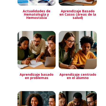
Actualidades de
Aprendizaje Basado
Hematología y
en Casos (áreas de la
Hemostasia
salud)
Aprendizaje basado
Aprendizaje centrado
en problemas
en el alumno