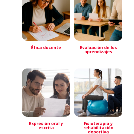
Ética docente
Evaluación de los
aprendizajes
Expresión oral y
Fisioterapia y
escrita
rehabilitación
deportiva