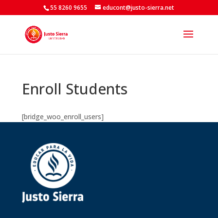
55 8260 9655
educont@justo-sierra.net
Enroll Students
[bridge_woo_enroll_users]