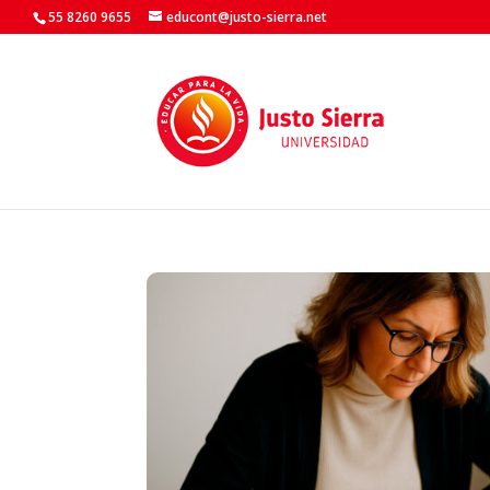
55 8260 9655
educont@justo-sierra.net