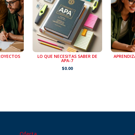
PROYECTOS
LO QUE NECESITAS SABER DE
APRENDIZ
APA-7
$
0.00
Oferta