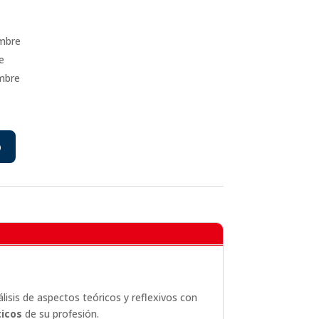
embre
e
embre
o
álisis de aspectos teóricos y reflexivos con
ticos
de su profesión.