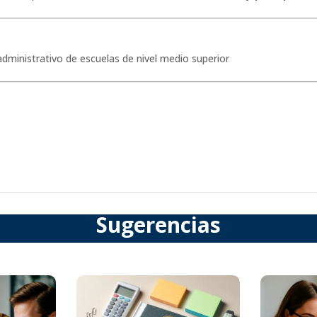
dministrativo de escuelas de nivel medio superior
Sugerencias
Productos relacionados