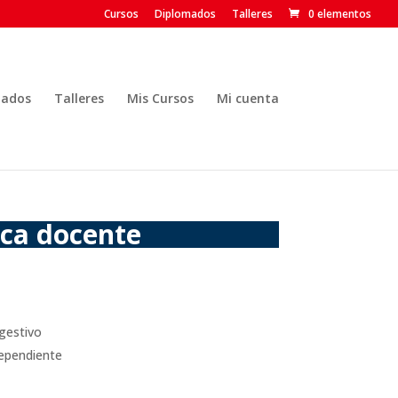
Cursos
Diplomados
Talleres
0 elementos
mados
Talleres
Mis Cursos
Mi cuenta
ica docente
gestivo
dependiente