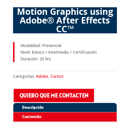
Motion Graphics using
Adobe® After Effects
CC™
Modalidad: Presencial
Nivel: Básico / Intermedio / Certificación
Duración: 20 hrs
Categorías:
Adobe
,
Cursos
QUIERO QUE ME CONTACTEN
Descripción
Contenido