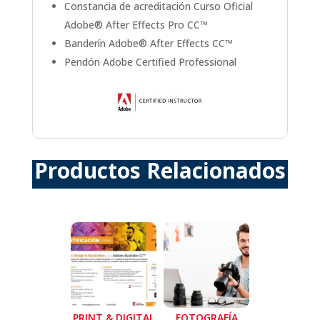
Constancia de acreditación Curso Oficial
Adobe® After Effects Pro CC™
Banderín Adobe® After Effects CC™
Pendón Adobe Certified Professional
Productos Relacionados
Productos relacionados
PRINT & DIGITAL
FOTOGRAFÍA