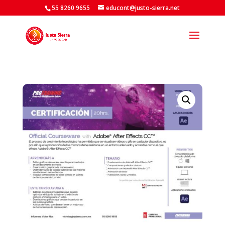
55 8260 9655
educont@justo-sierra.net