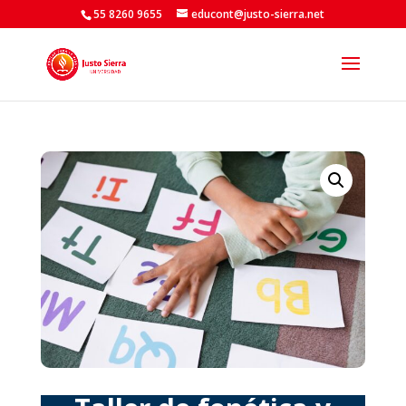
55 8260 9655
educont@justo-sierra.net