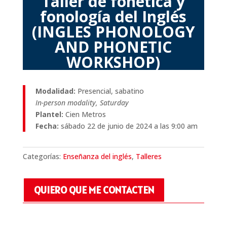
Taller de fonética y
fonología del Inglés
(INGLES PHONOLOGY
AND PHONETIC
WORKSHOP)
Modalidad:
Presencial, sabatino
In-person modality, Saturday
Plantel:
Cien Metros
Fecha:
sábado 22 de junio de 2024 a las 9:00 am
Categorías:
Enseñanza del inglés
,
Talleres
QUIERO QUE ME CONTACTEN